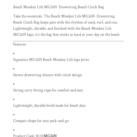
Beach Monkey Life MG26N Drawstring Beach Cinch Bag
Take the essentials. The Beach Monkey Life MG26N Drawstring
Beach Cinch Bag keeps pace with the rhythm of sand, surf, and sun.
Lightweight, durable, and finished with the Beach Monkey Life
MG26N
logo, it’s the bag that works as hard as your day on the beach.
Features
Signature
MG26N
Beach Monkey Life logo print
Secure drawstring closure with cinch design
Strong carry String rope for comfort and ease
Lightweight, durable build made for beach days
Compact shape for easy pack-and-go
Product Code: B120
MG26N