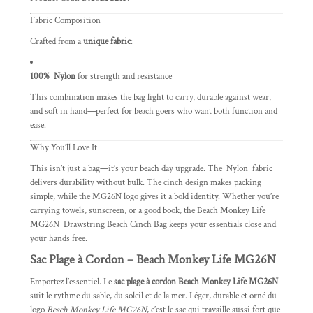
Fabric Composition
Crafted from a
unique fabric
:
100% Nylon
for strength and resistance
This combination makes the bag light to carry, durable against wear,
and soft in hand—perfect for beach goers who want both function and
ease.
Why You’ll Love It
This isn’t just a bag—it’s your beach day upgrade. The Nylon fabric
delivers durability without bulk. The cinch design makes packing
simple, while the MG26N logo gives it a bold identity. Whether you’re
carrying towels, sunscreen, or a good book, the Beach Monkey Life
MG26N Drawstring Beach Cinch Bag keeps your essentials close and
your hands free.
Sac Plage à Cordon – Beach Monkey Life MG26N
Emportez l’essentiel. Le
sac plage à cordon Beach Monkey Life MG26N
suit le rythme du sable, du soleil et de la mer. Léger, durable et orné du
logo
Beach Monkey Life MG26N
, c’est le sac qui travaille aussi fort que