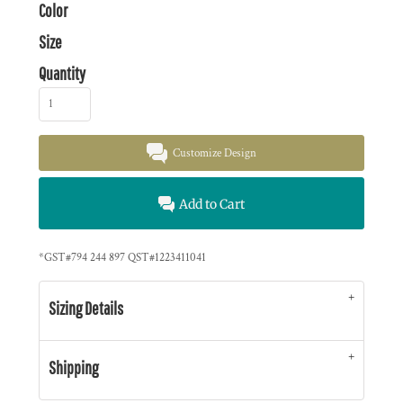
Color
Size
Quantity
Customize Design
Add to Cart
*
GST#794 244 897 QST#1223411041
Sizing Details
Shipping