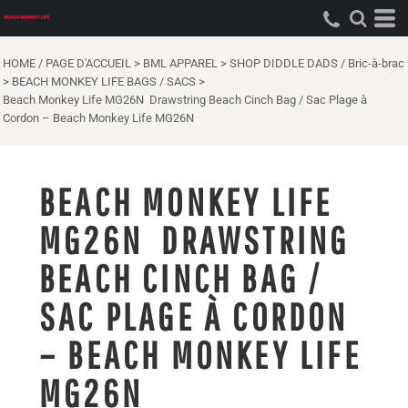
HOME / PAGE D'ACCUEIL
>
BML APPAREL
>
SHOP DIDDLE DADS / Bric-à-brac
>
BEACH MONKEY LIFE BAGS / SACS
>
Beach Monkey Life MG26N Drawstring Beach Cinch Bag / Sac Plage à
Cordon – Beach Monkey Life MG26N
BEACH MONKEY LIFE
MG26N DRAWSTRING
BEACH CINCH BAG /
SAC PLAGE À CORDON
– BEACH MONKEY LIFE
MG26N