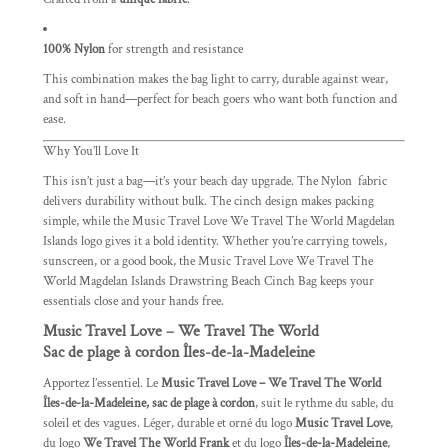
100% Nylon
for strength and resistance
This combination makes the bag light to carry, durable against wear,
and soft in hand—perfect for beach goers who want both function and
ease.
Why You’ll Love It
This isn’t just a bag—it’s your beach day upgrade. The Nylon fabric
delivers durability without bulk. The cinch design makes packing
simple, while the Music Travel Love We Travel The World Magdelan
Islands logo gives it a bold identity. Whether you’re carrying towels,
sunscreen, or a good book, the Music Travel Love We Travel The
World Magdelan Islands Drawstring Beach Cinch Bag keeps your
essentials close and your hands free.
Music Travel Love – We Travel The World
Sac de plage à cordon Îles-de-la-Madeleine
Apportez l’essentiel. Le
Music Travel Love – We Travel The World
Îles-de-la-Madeleine, sac de plage à cordon
, suit le rythme du sable, du
soleil et des vagues. Léger, durable et orné du logo
Music Travel Love
,
du logo
We Travel The World Frank
et du logo
Îles-de-la-Madeleine
,