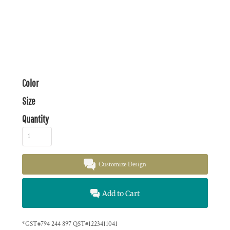
Color
Size
Quantity
Customize Design
Add to Cart
*
GST#794 244 897 QST#1223411041