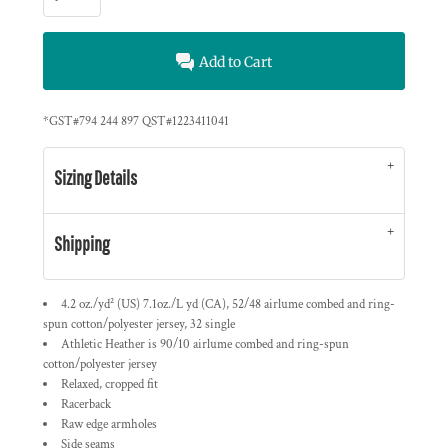
Add to Cart
*
GST#794 244 897 QST#1223411041
Sizing Details
Shipping
4.2 oz./yd² (US) 7.1oz./L yd (CA), 52/48 airlume combed and ring-
spun cotton/polyester jersey, 32 single
Athletic Heather is 90/10 airlume combed and ring-spun
cotton/polyester jersey
Relaxed, cropped fit
Racerback
Raw edge armholes
Side seams