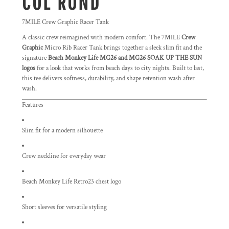
COL ROND
7MILE Crew Graphic Racer Tank
A classic crew reimagined with modern comfort. The 7MILE
Crew
Graphic
Micro Rib Racer Tank brings together a sleek slim fit and the
signature
Beach Monkey Life MG26 and MG26 SOAK UP THE SUN
logos
for a look that works from beach days to city nights. Built to last,
this tee delivers softness, durability, and shape retention wash after
wash.
Features
Slim fit for a modern silhouette
Crew neckline for everyday wear
Beach Monkey Life Retro23 chest logo
Short sleeves for versatile styling