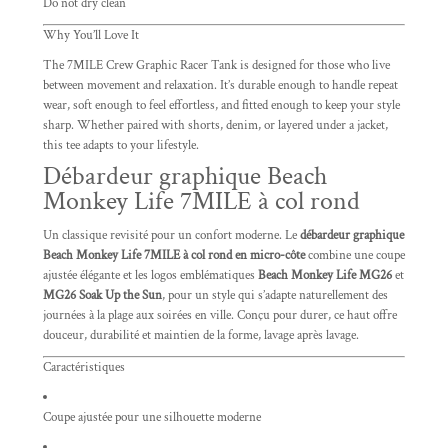
Do not dry clean
Why You’ll Love It
The 7MILE Crew Graphic Racer Tank is designed for those who live
between movement and relaxation. It’s durable enough to handle repeat
wear, soft enough to feel effortless, and fitted enough to keep your style
sharp. Whether paired with shorts, denim, or layered under a jacket,
this tee adapts to your lifestyle.
Débardeur graphique Beach
Monkey Life 7MILE à col rond
Un classique revisité pour un confort moderne. Le
débardeur graphique
Beach Monkey Life 7MILE à col rond en micro-côte
combine une coupe
ajustée élégante et les logos emblématiques
Beach Monkey Life MG26
et
MG26 Soak Up the Sun
, pour un style qui s’adapte naturellement des
journées à la plage aux soirées en ville. Conçu pour durer, ce haut offre
douceur, durabilité et maintien de la forme, lavage après lavage.
Caractéristiques
Coupe ajustée pour une silhouette moderne