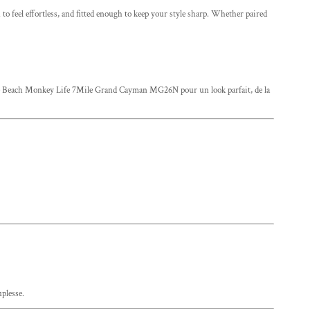
 feel effortless, and fitted enough to keep your style sharp. Whether paired
que Beach Monkey Life 7Mile Grand Cayman MG26N pour un look parfait, de la
uplesse.