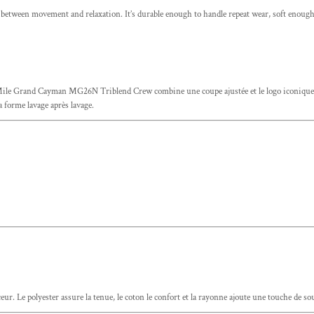
ween movement and relaxation. It’s durable enough to handle repeat wear, soft enough to
e 7 Mile Grand Cayman MG26N Triblend Crew combine une coupe ajustée et le logo iconi
sa forme lavage après lavage.
ur. Le polyester assure la tenue, le coton le confort et la rayonne ajoute une touche de so