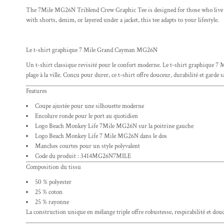
The 7Mile MG26N Triblend Crew Graphic Tee is designed for those who live bet
with shorts, denim, or layered under a jacket, this tee adapts to your lifestyle.
Le t-shirt graphique 7 Mile Grand Cayman MG26N
Un t-shirt classique revisité pour le confort moderne. Le t-shirt graphiqu
plage à la ville. Conçu pour durer, ce t-shirt offre douceur, durabilité et garde 
Features
Coupe ajustée pour une silhouette moderne
Encolure ronde pour le port au quotidien
Logo Beach Monkey Life 7Mile MG26N sur la poitrine gauche
Logo Beach Monkey Life 7 Mile MG26N dans le dos
Manches courtes pour un style polyvalent
Code du produit : 3414MG26N7MILE
Composition du tissu
50 % polyester
25 % coton
25 % rayonne
La construction unique en mélange triple offre robustesse, respirabilité et douce