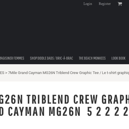
Login
Register
MAGISINER FEMMES
SHOP DIDDLE DADS / BRIC-À-BRAC
THE BEACH MONKEES
LOOK BOOK
ES
>
7Mile Grand Cayman MG26N Triblend Crew Graphic Tee / Le t-shirt graphi
26N TRIBLEND CREW GRAPHI
D CAYMAN MG26N 5 2 2 2 2 