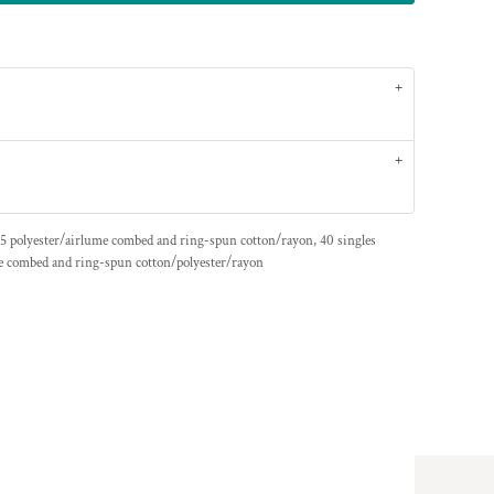
5 polyester/
airlume
combed and ring-spun cotton/rayon, 40 singles
e
combed and ring-spun cotton/polyester/rayon