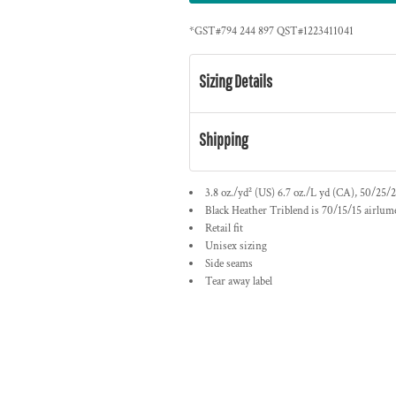
*
GST#794 244 897 QST#1223411041
Sizing Details
Shipping
3.8 oz./yd² (US) 6.7 oz./L yd (CA), 50/25/2
Black Heather Triblend is 70/15/15
airlum
Retail fit
Unisex sizing
Side seams
Tear away label