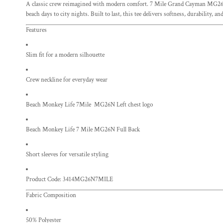
A classic crew reimagined with modern comfort. 7 Mile Grand Cayman MG
beach days to city nights. Built to last, this tee delivers softness, durability, 
Features
Slim fit for a modern silhouette
Crew neckline for everyday wear
Beach Monkey Life 7Mile MG26N Left chest logo
Beach Monkey Life 7 Mile MG26N Full Back
Short sleeves for versatile styling
Product Code: 3414MG26N7MILE
Fabric Composition
50% Polyester