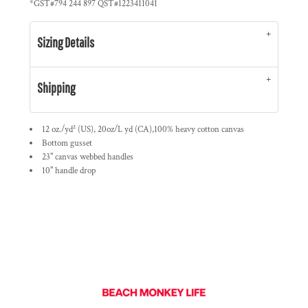
*
GST#794 244 897 QST#1223411041
Sizing Details
Shipping
12 oz./yd² (US), 20oz/L yd (CA),100% heavy cotton canvas
Bottom gusset
23" canvas webbed handles
10" handle drop