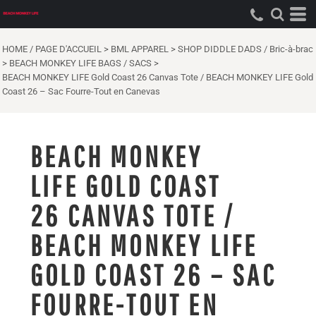
HOME / PAGE D'ACCUEIL
>
BML APPAREL
>
SHOP DIDDLE DADS / Bric-à-brac
>
BEACH MONKEY LIFE BAGS / SACS
>
BEACH MONKEY LIFE Gold Coast 26 Canvas Tote / BEACH MONKEY LIFE Gold
Coast 26 – Sac Fourre-Tout en Canevas
BEACH MONKEY
LIFE GOLD COAST
26 CANVAS TOTE /
BEACH MONKEY LIFE
GOLD COAST 26 – SAC
FOURRE-TOUT EN