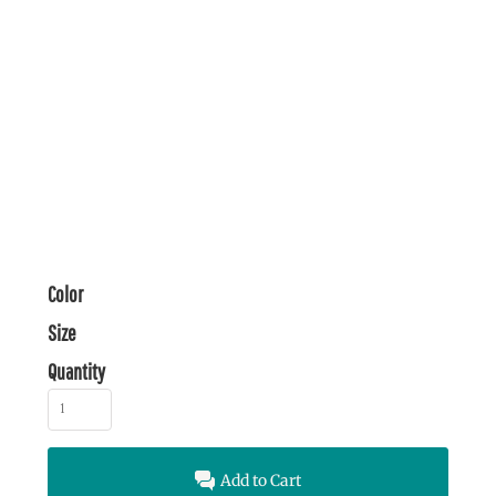
Color
Size
Quantity
Add to Cart