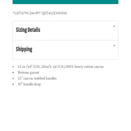
*
GST#794 244 897 QST#1223411041
Sizing Details
Shipping
12 oz./yd² (US), 20oz/L yd (CA),100% heavy cotton canvas
Bottom gusset
23" canvas webbed handles
10" handle drop