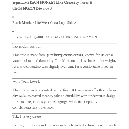
Signature BEACH MONKEY LIFE Grace Bay Turks &
Caicos MG26N logo
Side B
Beach Monkey Life West Coast Logo Side A
Product Code:
Q600GRACEBAYTURKSCAICOS26MGN
Fabric Composition
This tote is made from
pure heavy cotton canvas
, known for its dense
weave and natural durability. The fabric maintains shape under weight,
resists wear, and softens slightly over time for a comfortable, lived-in
feel.
Why You’ll Love It
This tote is both dependable and refined. It transitions effortlessly from
city walks to coastal escapes, pairing durability with understated design.
Its structure protects your belongings, while its simplicity
complements any travel look.
Take It Everywhere
Pack light or heavy — this tote can handle both. Explore the world with