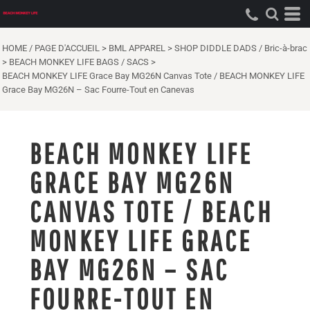
HOME / PAGE D'ACCUEIL
>
BML APPAREL
>
SHOP DIDDLE DADS / Bric-à-brac
>
BEACH MONKEY LIFE BAGS / SACS
>
BEACH MONKEY LIFE Grace Bay MG26N Canvas Tote / BEACH MONKEY LIFE
Grace Bay MG26N – Sac Fourre-Tout en Canevas
BEACH MONKEY LIFE
GRACE BAY MG26N
CANVAS TOTE / BEACH
MONKEY LIFE GRACE
BAY MG26N – SAC
FOURRE-TOUT EN