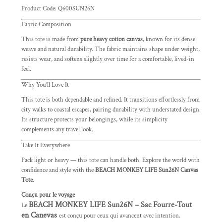
Product Code:
Q600SUN26N
Fabric Composition
This tote is made from
pure heavy cotton canvas
, known for its dense
weave and natural durability. The fabric maintains shape under weight,
resists wear, and softens slightly over time for a comfortable, lived-in
feel.
Why You’ll Love It
This tote is both dependable and refined. It transitions effortlessly from
city walks to coastal escapes, pairing durability with understated design.
Its structure protects your belongings, while its simplicity
complements any travel look.
Take It Everywhere
Pack light or heavy — this tote can handle both. Explore the world with
confidence and style with the
BEACH MONKEY LIFE Sun26N Canvas
Tote
.
Conçu pour le voyage
BEACH MONKEY LIFE Sun26N – Sac Fourre-Tout
Le
en Canevas
est conçu pour ceux qui avancent avec intention.