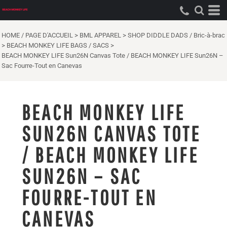
HOME / PAGE D'ACCUEIL
>
BML APPAREL
>
SHOP DIDDLE DADS / Bric-à-brac
>
BEACH MONKEY LIFE BAGS / SACS
>
BEACH MONKEY LIFE Sun26N Canvas Tote / BEACH MONKEY LIFE Sun26N –
Sac Fourre-Tout en Canevas
BEACH MONKEY LIFE
SUN26N CANVAS TOTE
/ BEACH MONKEY LIFE
SUN26N – SAC
FOURRE-TOUT EN
CANEVAS