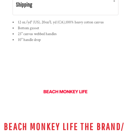
Shipping
12 oz./yd² (US), 20oz/L yd (CA),100% heavy cotton canvas
Bottom gusset
23" canvas webbed handles
10" handle drop
BEACH MONKEY LIFE THE BRAND/