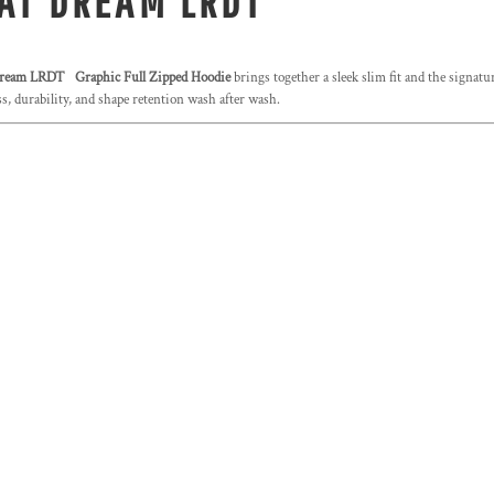
AT DREAM LRDT
 Dream LRDT
Graphic Full Zipped Hoodie
brings together a sleek slim fit and the signat
ess, durability, and shape retention wash after wash.