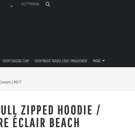
6137910656
SHOP COASTAL CAM
SHOP MUSIC TRAVEL LOVE / MAGASINER
MORE
t Dream LRDT
ULL ZIPPED HOODIE /
RE ÉCLAIR BEACH