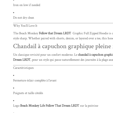
Iron on low if needed
Do not dry clean
Why You’ll Love It
The Beach Monkey
Follow that Dream LRDT
Graphic Full Zipped Hoodie is de
style sharp. Whether paired with shorts, denim, or layered over a tee, this hood
Chandail à capuchon graphique plein
Un classique revisité pour un confort moderne. Le
chandail à capuchon graph
Dream LRDT
, pour un style qui passe naturellement des journées à la plage aux
Caractéristiques
Fermeture éclair complète à l’avant
Poignets et taille côtelés
Logo
Beach Monkey Life Follow That Dream LRDT
sur la poitrine