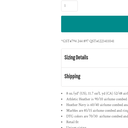
*
GST#794 244 897 QST#1223411041
Sizing Details
Shipping
8 oz./yd² (US), 11.7 oz/L yd (CA) 52/48 a
ir
Athletic Heather is 90/10 a
irlume
combed a
Heather Navy is 60/40 a
irlume
combed and
Marbles are 85/15 a
irlume
combed and ring
DTG colors are 70/30 airlume combed and 
Retail fit
Unisex sizing