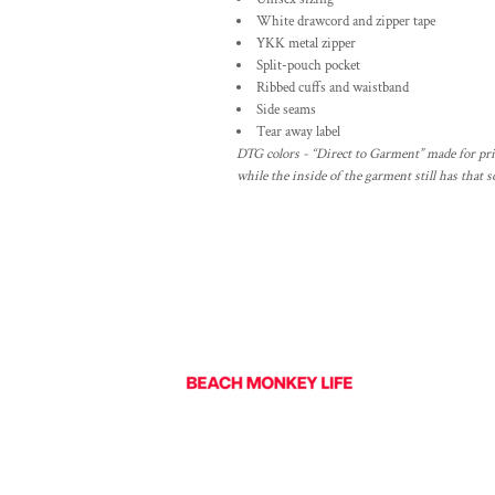
White drawcord and zipper tape
YKK metal zipper
Split-pouch pocket
Ribbed cuffs and waistband
Side seams
Tear away label
DTG colors - “Direct to Garment” made for prin
while the inside of the garment still has that s