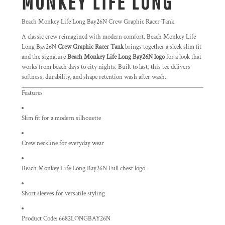
MONKEY LIFE LONG
Beach Monkey Life Long Bay26N Crew Graphic Racer Tank
A classic crew reimagined with modern comfort. Beach Monkey Life
Long Bay26N
Crew Graphic Racer Tank
brings together a sleek slim fit
and the signature
Beach Monkey Life Long Bay26N logo
for a look that
works from beach days to city nights. Built to last, this tee delivers
softness, durability, and shape retention wash after wash.
Features
Slim fit for a modern silhouette
Crew neckline for everyday wear
Beach Monkey Life Long Bay26N Full chest logo
Short sleeves for versatile styling
Product Code: 6682LONGBAY26N