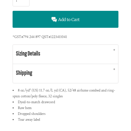
Add to Cart
*
GST#794 244 897 QST#1223411041
Sizing Details
Shipping
8 oz./yd² (US) 11.7 oz./L yd (CA), 52/48 airlume combed and ring-
spun cotton/poly fleece, 32 singles
Dyed-to-match drawcord
Raw hem
Dropped shoulders
Tear away label