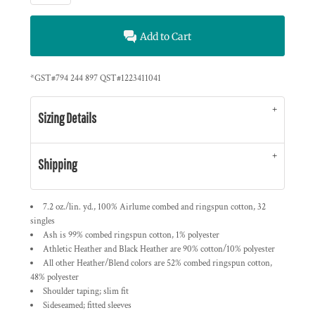
Add to Cart
*
GST#794 244 897 QST#1223411041
Sizing Details
Shipping
7.2 oz./lin. yd., 100% Airlume combed and ringspun cotton, 32
singles
Ash is 99% combed ringspun cotton, 1% polyester
Athletic Heather and Black Heather are 90% cotton/10% polyester
All other Heather/Blend colors are 52% combed ringspun cotton,
48% polyester
Shoulder taping; slim fit
Sideseamed; fitted sleeves