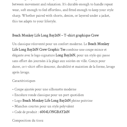
between movement and relaxation. It’s durable enough to handle repeat
wear, soft enough to feel effortless, and fitted enough to keep your style
sharp. Whether paired with shorts, denim, or layered under a jacket,
this tee adapts to your lifestyle.
Beach Monkey Life Long Bay26N – T-shirt graphique Crew
Un classique réinventé pour un confort moderne. Le
Beach Monkey
Life Long Bay26N Crew Graphic Tee
combine une coupe mince et
élégante avec le logo signature
Long Bay26N
, pour un style qui passe
sans effort des journées à la plage aux soirées en ville. Conçu pour
durer, ce t-shirt offre douceur, durabilité et maintien de la forme, lavage
après lavage.
Caractéristiques
• Coupe ajustée pour une silhouette moderne
• Encolure ronde classique pour un port quotidien
• Logo
Beach Monkey Life Long Bay26N
pleine poitrine
• Manches courtes pour un style polyvalent
• Code de produit :
6004LONGBAY26N
Composition du tissu