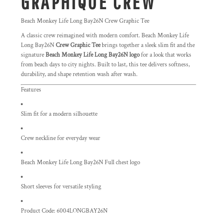
GRAPHIQUE CREW
Beach Monkey Life Long Bay26N Crew Graphic Tee
A classic crew reimagined with modern comfort. Beach Monkey Life
Long Bay26N
Crew Graphic Tee
brings together a sleek slim fit and the
signature
Beach Monkey Life Long Bay26N logo
for a look that works
from beach days to city nights. Built to last, this tee delivers softness,
durability, and shape retention wash after wash.
Features
Slim fit for a modern silhouette
Crew neckline for everyday wear
Beach Monkey Life Long Bay26N Full chest logo
Short sleeves for versatile styling
Product Code: 6004LONGBAY26N