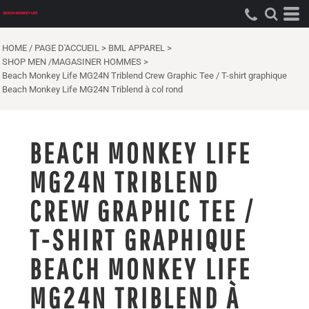
HOME / PAGE D'ACCUEIL
>
BML APPAREL
>
SHOP MEN /MAGASINER HOMMES
>
Beach Monkey Life MG24N Triblend Crew Graphic Tee / T-shirt graphique
Beach Monkey Life MG24N Triblend à col rond
BEACH MONKEY LIFE
MG24N TRIBLEND
CREW GRAPHIC TEE /
T-SHIRT GRAPHIQUE
BEACH MONKEY LIFE
MG24N TRIBLEND À