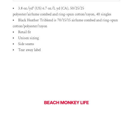
3.8 oz./yd² (US) 6.7 oz./L yd (CA), 50/25/25
polyester/
airlume
combed and ring-spun cotton/rayon, 40 singles
Black Heather Triblend is 70/15/15
airlume
combed and ring-spun
cotton/polyester/rayon
Retail fit
Unisex sizing
Side seams
Tear away label