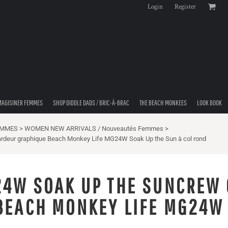
Login
Register
MAGISINER FEMMES
SHOP DIDDLE DADS / BRIC-À-BRAC
THE BEACH MONKEES
LOOK BOOK
EMMES
>
WOMEN NEW ARRIVALS / Nouveautés Femmes
>
rdeur graphique Beach Monkey Life MG24W Soak Up the Sun à col rond
4W SOAK UP THE SUNCREW 
BEACH MONKEY LIFE MG24W 