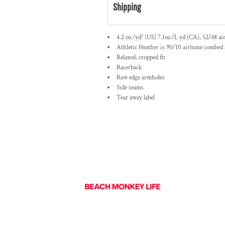
Shipping
4.2 oz./yd² (US) 7.1oz./L yd (CA), 52/48 a
Athletic Heather is 90/10 airlume combed 
Relaxed, cropped fit
Racerback
Raw edge armholes
Side seams
Tear away label