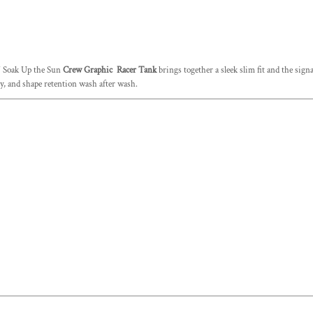
 Soak Up the Sun
Crew Graphic Racer Tank
brings together a sleek slim fit and the sig
ity, and shape retention wash after wash.