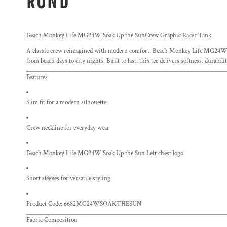
ROND
Beach Monkey Life MG24W Soak Up the SunCrew Graphic Racer Tank
A classic crew reimagined with modern comfort. Beach Monkey Life MG24W
from beach days to city nights. Built to last, this tee delivers softness, durabil
Features
Slim fit for a modern silhouette
Crew neckline for everyday wear
Beach Monkey Life MG24W Soak Up the Sun Left chest logo
Short sleeves for versatile styling
Product Code: 6682MG24WSOAKTHESUN
Fabric Composition