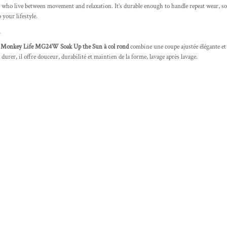
live between movement and relaxation. It’s durable enough to handle repeat wear, soft e
 your lifestyle.
h Monkey Life MG24W Soak Up the Sun à col rond
combine une coupe ajustée élégante et
durer, il offre douceur, durabilité et maintien de la forme, lavage après lavage.