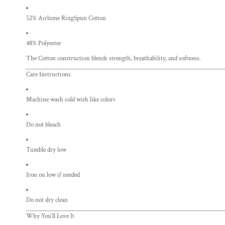
52% Airlume RingSpun Cotton
48% Polyester
The Cotton construction blends strength, breathability, and softness.
Care Instructions
Machine wash cold with like colors
Do not bleach
Tumble dry low
Iron on low if needed
Do not dry clean
Why You’ll Love It