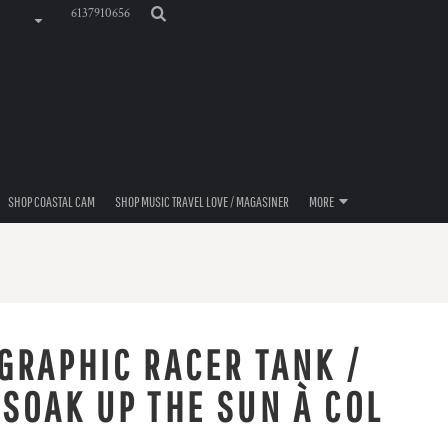
6137910656
SHOP COASTAL CAM
SHOP MUSIC TRAVEL LOVE / MAGASINER
MORE
GRAPHIC RACER TANK /
SOAK UP THE SUN À COL