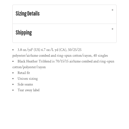
Sizing Details
Shipping
3.8 oz./yd² (US) 6.7 oz./L yd (CA), 50/25/25
polyester/
airlume
combed and ring-spun cotton/rayon, 40 singles
Black Heather Triblend is 70/15/15
airlume
combed and ring-spun
cotton/polyester/rayon
Retail fit
Unisex sizing
Side seams
Tear away label