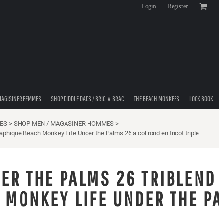
Login
Register
MAGISINER FEMMES
SHOP DIDDLE DADS / BRIC-À-BRAC
THE BEACH MONKEES
LOOK BOOK
ES
>
SHOP MEN / MAGASINER HOMMES
>
phique Beach Monkey Life Under the Palms 26 à col rond en tricot triple
ER THE PALMS 26 TRIBLEND 
 MONKEY LIFE UNDER THE P