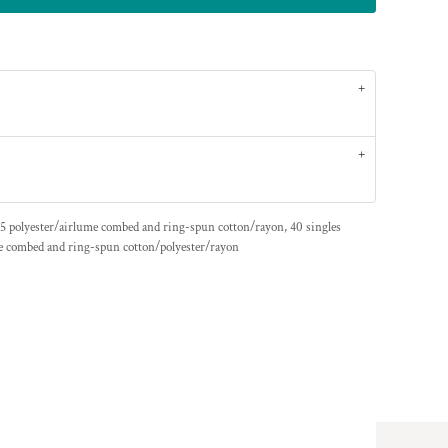
5 polyester/
airlume
combed and ring-spun cotton/rayon, 40 singles
e
combed and ring-spun cotton/polyester/rayon