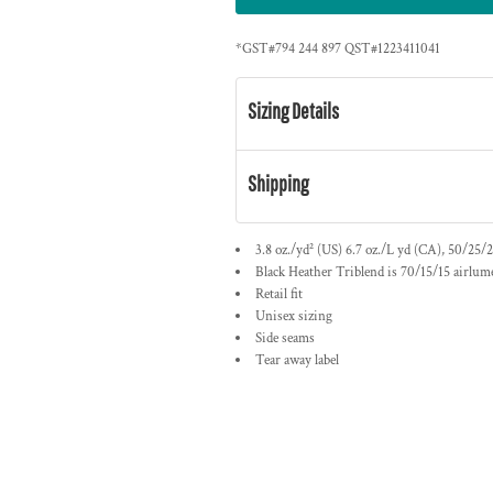
*
GST#794 244 897 QST#1223411041
Sizing Details
Shipping
3.8 oz./yd² (US) 6.7 oz./L yd (CA), 50/25/2
Black Heather Triblend is 70/15/15
airlum
Retail fit
Unisex sizing
Side seams
Tear away label