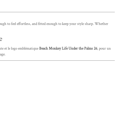
h to feel effortless, and fitted enough to keep your style sharp. Whether
e
te et le logo emblématique
Beach Monkey Life Under the Palms 26
, pour un
age.