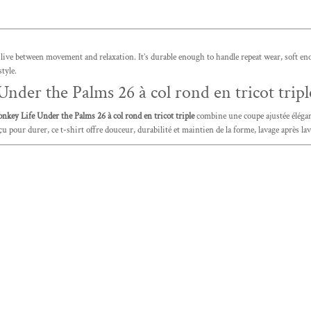
e between movement and relaxation. It’s durable enough to handle repeat wear, soft enoug
style.
der the Palms 26 à col rond en tricot tripl
key Life Under the Palms 26 à col rond en tricot triple
combine une coupe ajustée élégan
çu pour durer, ce t-shirt offre douceur, durabilité et maintien de la forme, lavage après lav