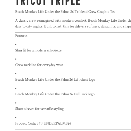
TRICOT TRIPLE
Beach Monkey Life Under the Palms 26 Triblend Crew Graphic Tee
A classic crew reimagined with modern comfort. Beach Monkey Life Under t
days to city nights. Built to last, this tee delivers softness, durability, and sha
Features
Slim fit for a modern silhouette
Crew neckline for everyday wear
Beach Monkey Life Under the Palms26 Left chest logo
Beach Monkey Life Under the Palms26 Full Back logo
Short sleeves for versatile styling
Product Code: 3414UNDERPALMS26