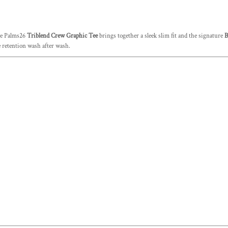
he Palms26
Triblend Crew Graphic Tee
brings together a sleek slim fit and the signature
B
pe retention wash after wash.