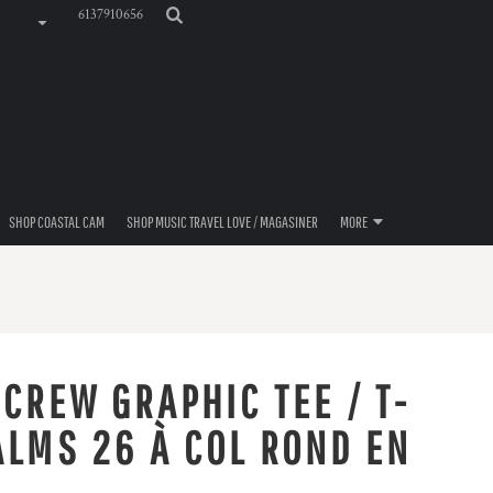
6137910656
SHOP COASTAL CAM
SHOP MUSIC TRAVEL LOVE / MAGASINER
MORE
CREW GRAPHIC TEE / T-
ALMS 26 À COL ROND EN