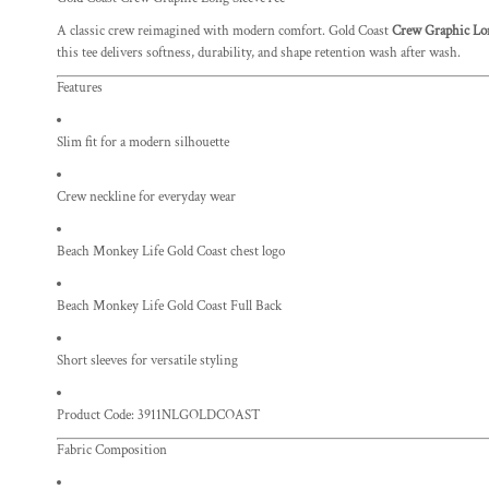
A classic crew reimagined with modern comfort. Gold Coast
Crew Graphic Lon
this tee delivers softness, durability, and shape retention wash after wash.
Features
Slim fit for a modern silhouette
Crew neckline for everyday wear
Beach Monkey Life Gold Coast chest logo
Beach Monkey Life Gold Coast Full Back
Short sleeves for versatile styling
Product Code: 3911NLGOLDCOAST
Fabric Composition