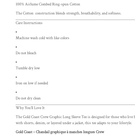
100% Airlume Combed Ring-spun Cotton
The Cotton construction blends strength, breathability, and softness.
Care Instructions
Machine wash cold with like colors
Do not bleach
Tumble dry low
Iron on low if needed
Do not dry clean
Why You’ll Love It
The Gold Coast Crew Graphic Long Sleeve Tee is designed for those who live be
with shorts, denim, or layered under a jacket, this tee adapts to your lifestyle.
Gold Coast – Chandail graphique à manches longues Crew