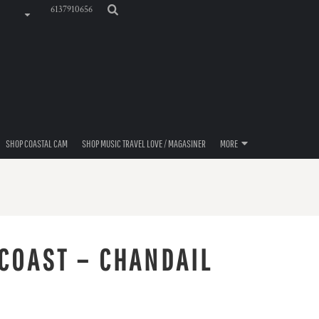
6137910656
SHOP COASTAL CAM
SHOP MUSIC TRAVEL LOVE / MAGASINER
MORE
 COAST – CHANDAIL