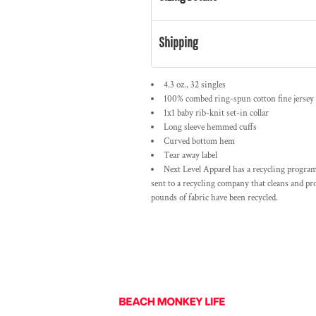
Shipping
4.3 oz., 32 singles
100% combed ring-spun cotton fine jersey
1x1 baby rib-knit set-in collar
Long sleeve hemmed cuffs
Curved bottom hem
Tear away label
Next Level Apparel has a recycling program f
sent to a recycling company that cleans and pro
pounds of fabric have been recycled.