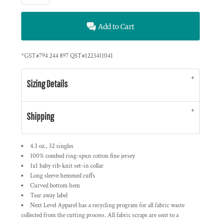
Add to Cart
*
GST#794 244 897 QST#1223411041
Sizing Details
Shipping
4.3 oz., 32 singles
100% combed ring-spun cotton fine jersey
1x1 baby rib-knit set-in collar
Long sleeve hemmed cuffs
Curved bottom hem
Tear away label
Next Level Apparel has a recycling program for all fabric waste
collected from the cutting process. All fabric scraps are sent to a