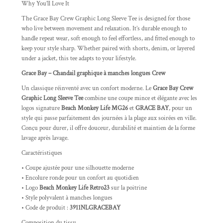
Why You’ll Love It
The Grace Bay Crew Graphic Long Sleeve Tee is designed for those
who live between movement and relaxation. It’s durable enough to
handle repeat wear, soft enough to feel effortless, and fitted enough to
keep your style sharp. Whether paired with shorts, denim, or layered
under a jacket, this tee adapts to your lifestyle.
Grace Bay – Chandail graphique à manches longues Crew
Un classique réinventé avec un confort moderne. Le
Grace Bay Crew
Graphic Long Sleeve Tee
combine une coupe mince et élégante avec les
logos signature
Beach Monkey Life MG26
et
GRACE BAY
, pour un
style qui passe parfaitement des journées à la plage aux soirées en ville.
Conçu pour durer, il offre douceur, durabilité et maintien de la forme
lavage après lavage.
Caractéristiques
• Coupe ajustée pour une silhouette moderne
• Encolure ronde pour un confort au quotidien
• Logo
Beach Monkey Life Retro23
sur la poitrine
• Style polyvalent à manches longues
• Code de produit :
3911NLGRACEBAY
Composition du tissu