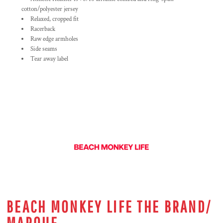
cotton/polyester jersey
Relaxed, cropped fit
Racerback
Raw edge armholes
Side seams
Tear away label
BEACH MONKEY LIFE THE BRAND/