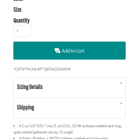
Size
Quantity
Add to Cart
*
GST#794 244 897 QST#1223411041
Sizing Details
Shipping
4.2 oz./yd² (US) 7.1oz./L yd (CA), 52/48 airlume combed and ring-
spun cotton/polyester jersey, 32 single
Athletic Heather is 90/10 airlume combed and ring-spun