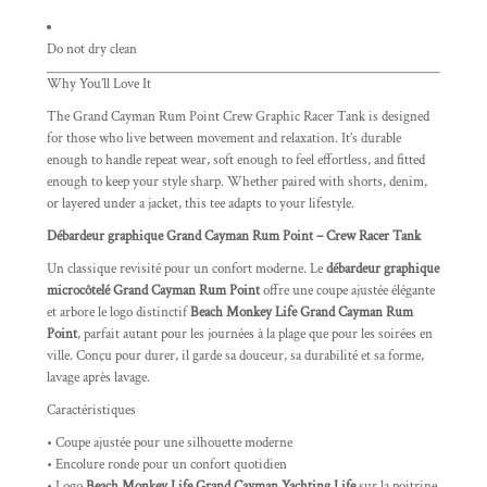
Do not dry clean
Why You’ll Love It
The Grand Cayman Rum Point Crew Graphic Racer Tank is designed
for those who live between movement and relaxation. It’s durable
enough to handle repeat wear, soft enough to feel effortless, and fitted
enough to keep your style sharp. Whether paired with shorts, denim,
or layered under a jacket, this tee adapts to your lifestyle.
Débardeur graphique Grand Cayman Rum Point – Crew Racer Tank
Un classique revisité pour un confort moderne. Le
débardeur graphique
microcôtelé Grand Cayman Rum Point
offre une coupe ajustée élégante
et arbore le logo distinctif
Beach Monkey Life Grand Cayman Rum
Point
, parfait autant pour les journées à la plage que pour les soirées en
ville. Conçu pour durer, il garde sa douceur, sa durabilité et sa forme,
lavage après lavage.
Caractéristiques
• Coupe ajustée pour une silhouette moderne
• Encolure ronde pour un confort quotidien
• Logo
Beach Monkey Life Grand Cayman Yachting Life
sur la poitrine