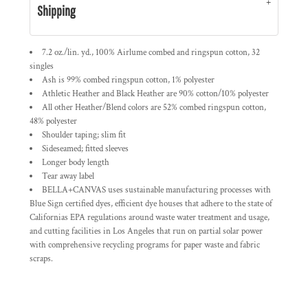
Shipping
7.2 oz./lin. yd., 100% Airlume combed and ringspun cotton, 32
singles
Ash is 99% combed ringspun cotton, 1% polyester
Athletic Heather and Black Heather are 90% cotton/10% polyester
All other Heather/Blend colors are 52% combed ringspun cotton,
48% polyester
Shoulder taping; slim fit
Sideseamed; fitted sleeves
Longer body length
Tear away label
BELLA+CANVAS uses sustainable manufacturing processes with
Blue Sign certified dyes, efficient dye houses that adhere to the state of
Californias EPA regulations around waste water treatment and usage,
and cutting facilities in Los Angeles that run on partial solar power
with comprehensive recycling programs for paper waste and fabric
scraps.