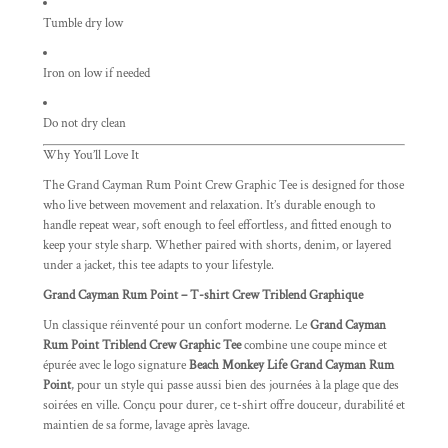
Tumble dry low
Iron on low if needed
Do not dry clean
Why You’ll Love It
The Grand Cayman Rum Point Crew Graphic Tee is designed for those
who live between movement and relaxation. It’s durable enough to
handle repeat wear, soft enough to feel effortless, and fitted enough to
keep your style sharp. Whether paired with shorts, denim, or layered
under a jacket, this tee adapts to your lifestyle.
Grand Cayman Rum Point – T-shirt Crew Triblend Graphique
Un classique réinventé pour un confort moderne. Le
Grand Cayman
Rum Point Triblend Crew Graphic Tee
combine une coupe mince et
épurée avec le logo signature
Beach Monkey Life Grand Cayman Rum
Point
, pour un style qui passe aussi bien des journées à la plage que des
soirées en ville. Conçu pour durer, ce t-shirt offre douceur, durabilité et
maintien de sa forme, lavage après lavage.