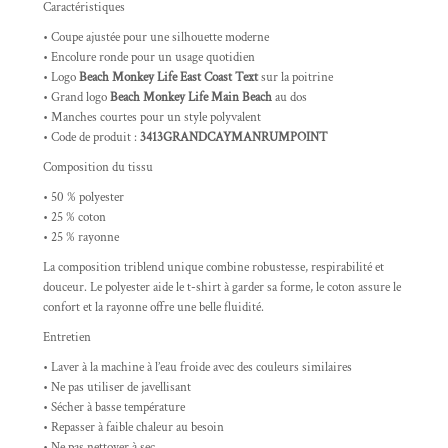
Caractéristiques
• Coupe ajustée pour une silhouette moderne
• Encolure ronde pour un usage quotidien
• Logo
Beach Monkey Life East Coast Text
sur la poitrine
• Grand logo
Beach Monkey Life Main Beach
au dos
• Manches courtes pour un style polyvalent
• Code de produit :
3413GRANDCAYMANRUMPOINT
Composition du tissu
• 50 % polyester
• 25 % coton
• 25 % rayonne
La composition triblend unique combine robustesse, respirabilité et
douceur. Le polyester aide le t-shirt à garder sa forme, le coton assure le
confort et la rayonne offre une belle fluidité.
Entretien
• Laver à la machine à l’eau froide avec des couleurs similaires
• Ne pas utiliser de javellisant
• Sécher à basse température
• Repasser à faible chaleur au besoin
• Ne pas nettoyer à sec