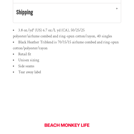
Shipping
3.8 oz./yd² (US) 6.7 oz./L yd (CA), 50/25/25
polyester/
airlume
combed and ring-spun cotton/rayon, 40 singles
Black Heather Triblend is 70/15/15
airlume
combed and ring-spun
cotton/polyester/rayon
Retail fit
Unisex sizing
Side seams
Tear away label