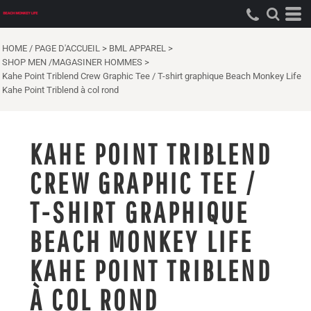
HOME / PAGE D'ACCUEIL
>
BML APPAREL
>
SHOP MEN /MAGASINER HOMMES
>
Kahe Point Triblend Crew Graphic Tee / T-shirt graphique Beach Monkey Life
Kahe Point Triblend à col rond
KAHE POINT TRIBLEND
CREW GRAPHIC TEE /
T-SHIRT GRAPHIQUE
BEACH MONKEY LIFE
KAHE POINT TRIBLEND
À COL ROND