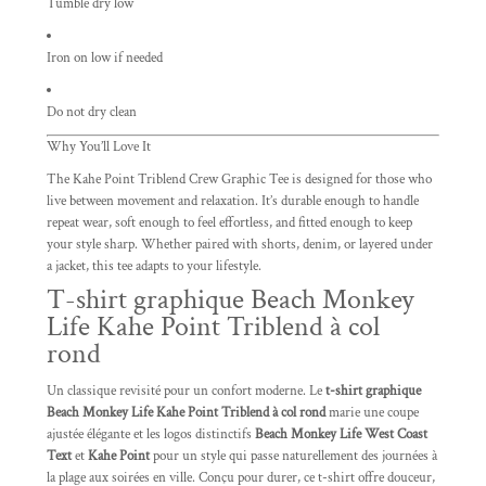
Tumble dry low
Iron on low if needed
Do not dry clean
Why You’ll Love It
The Kahe Point Triblend Crew Graphic Tee is designed for those who
live between movement and relaxation. It’s durable enough to handle
repeat wear, soft enough to feel effortless, and fitted enough to keep
your style sharp. Whether paired with shorts, denim, or layered under
a jacket, this tee adapts to your lifestyle.
T-shirt graphique Beach Monkey
Life Kahe Point Triblend à col
rond
Un classique revisité pour un confort moderne. Le
t-shirt graphique
Beach Monkey Life Kahe Point Triblend à col rond
marie une coupe
ajustée élégante et les logos distinctifs
Beach Monkey Life West Coast
Text
et
Kahe Point
pour un style qui passe naturellement des journées à
la plage aux soirées en ville. Conçu pour durer, ce t-shirt offre douceur,