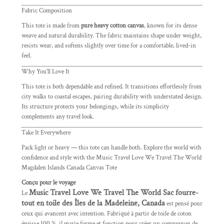
Fabric Composition
This tote is made from
pure heavy cotton canvas
, known for its dense
weave and natural durability. The fabric maintains shape under weight,
resists wear, and softens slightly over time for a comfortable, lived-in
feel.
Why You’ll Love It
This tote is both dependable and refined. It transitions effortlessly from
city walks to coastal escapes, pairing durability with understated design.
Its structure protects your belongings, while its simplicity
complements any travel look.
Take It Everywhere
Pack light or heavy — this tote can handle both. Explore the world with
confidence and style with the Music Travel Love We Travel The World
Magdalen Islands Canada Canvas Tote
Conçu pour le voyage
Music Travel Love We Travel The World Sac fourre-
Le
tout en toile des Îles de la Madeleine, Canada
est pensé pour
ceux qui avancent avec intention. Fabriqué à partir de toile de coton
épaisse 100 %, il marie forme et fonction pour créer un compagnon de