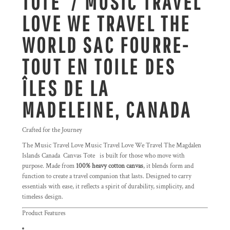
TOTE / MUSIC TRAVEL
LOVE WE TRAVEL THE
WORLD SAC FOURRE-
TOUT EN TOILE DES
ÎLES DE LA
MADELEINE, CANADA
Crafted for the Journey
The Music Travel Love Music Travel Love We Travel The Magdalen
Islands Canada Canvas Tote
is built for those who move with
purpose. Made from
100% heavy cotton canvas
, it blends form and
function to create a travel companion that lasts. Designed to carry
essentials with ease, it reflects a spirit of durability, simplicity, and
timeless design.
Product Features