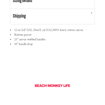
Sizing Details
Shipping
12 oz./yd² (US), 20oz/L yd (CA),100% heavy cotton canvas
Bottom gusset
23" canvas webbed handles
10" handle drop