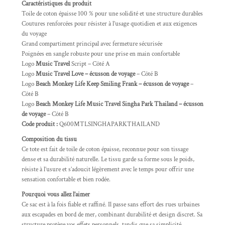
Caractéristiques du produit
Toile de coton épaisse 100 % pour une solidité et une structure durables
Coutures renforcées pour résister à l’usage quotidien et aux exigences
du voyage
Grand compartiment principal avec fermeture sécurisée
Poignées en sangle robuste pour une prise en main confortable
Logo
Music Travel
Script – Côté A
Logo
Music Travel Love – écusson de voyage
– Côté B
Logo
Beach Monkey Life Keep Smiling Frank – écusson de voyage
–
Côté B
Logo
Beach Monkey Life Music Travel Singha Park Thailand – écusson
de voyage
– Côté B
Code produit :
Q600MTLSINGHAPARKTHAILAND
Composition du tissu
Ce tote est fait de toile de coton épaisse, reconnue pour son tissage
dense et sa durabilité naturelle. Le tissu garde sa forme sous le poids,
résiste à l’usure et s’adoucit légèrement avec le temps pour offrir une
sensation confortable et bien rodée.
Pourquoi vous allez l’aimer
Ce sac est à la fois fiable et raffiné. Il passe sans effort des rues urbaines
aux escapades en bord de mer, combinant durabilité et design discret. Sa
structure protège vos effets personnels, tandis que sa simplicité