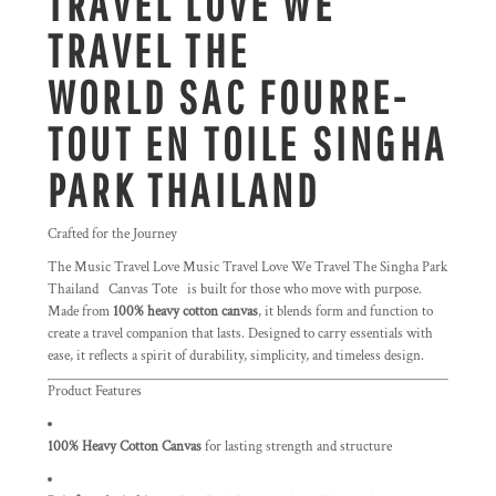
TRAVEL LOVE WE
TRAVEL THE
WORLD SAC FOURRE-
TOUT EN TOILE SINGHA
PARK THAILAND
Crafted for the Journey
The Music Travel Love Music Travel Love We Travel The Singha Park
Thailand Canvas Tote
is built for those who move with purpose.
Made from
100% heavy cotton canvas
, it blends form and function to
create a travel companion that lasts. Designed to carry essentials with
ease, it reflects a spirit of durability, simplicity, and timeless design.
Product Features
100% Heavy Cotton Canvas
for lasting strength and structure