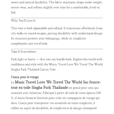
weave and natural durability. The fabric maintains shape under weight,
resists wear, and softens slightly over time for a comfortable, lived-in
feel.
Why You’ll Love It
This tote is both dependable and refined. It transitions effortlessly from
city walks to coastal escapes, pairing durability with understated design.
Its structure protects your belongings, while its simplicity
complements any travel look.
Take It Everywhere
Pack light or heavy — this tote can handle both. Explore the world with
confidence and style with the Music Travel Love We Travel The World
Singha Park Thailand Canvas Tote
Conçu pour le voyage
Music Travel Love We Travel The World Sac fourre-
Le
tout en toile Singha Park Thailand
e
est pensé pour ceux qui
avancent avec intention. Fabriqué à partir de toile de coton épaisse 100
%, il marie forme et fonction pour créer un compagnon de voyage qui
dure. Conçu pour transporter vos essentiels en toute simplicité, il
reflète un esprit de durabilité, de simplicité et de design intemporel.