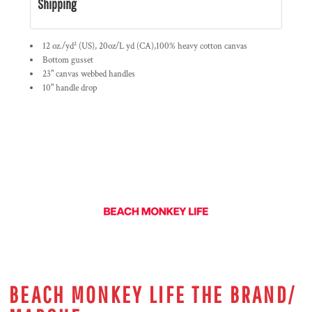
Shipping
12 oz./yd² (US), 20oz/L yd (CA),100% heavy cotton canvas
Bottom gusset
23" canvas webbed handles
10" handle drop
BEACH MONKEY LIFE THE BRAND/