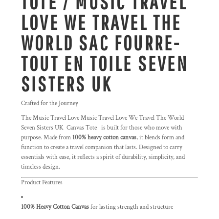
TOTE / MUSIC TRAVEL
LOVE WE TRAVEL THE
WORLD SAC FOURRE-
TOUT EN TOILE SEVEN
SISTERS UK
Crafted for the Journey
The Music Travel Love Music Travel Love We Travel The World
Seven Sisters UK Canvas Tote
is built for those who move with
purpose. Made from
100% heavy cotton canvas
, it blends form and
function to create a travel companion that lasts. Designed to carry
essentials with ease, it reflects a spirit of durability, simplicity, and
timeless design.
Product Features
100% Heavy Cotton Canvas
for lasting strength and structure