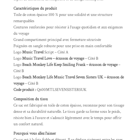
Caractéristiques du produit
Toile de coton épaisse 100 % pour une solidité et une structure
remarquables
Coutures renforcées pour résister à l’usage quotidien et aux exigences
du voyage
Grand compartiment principal avec fermeture sécurisée
Poignées en sangle robuste pour une prise en main confortable
Logo
Music Travel
Script – Côté A
Logo
Music Travel Love – écusson de voyage
– Côté B
Logo
Beach Monkey Life Keep Smiling Frank – écusson de voyage
–
Côté B
Logo
Beach Monkey Life Music Travel Seven Sisters UK – écusson de
voyage
– Côté B
Code produit :
Q600MTLSEVENSISTERSUK
Composition du tissu
Ce sac est fabriqué en toile de coton épaisse, reconnue pour son tissage
dense et sa durabilité naturelle. Le tissu garde sa forme sous le poids,
résiste bien à l’usure et s’adoucit légèrement avec le temps pour offrir
un confort naturel.
Pourquoi vous allez l’aimer
Ce sac est à la fois fiable et élégant. Il se déplace aisément entre les rues