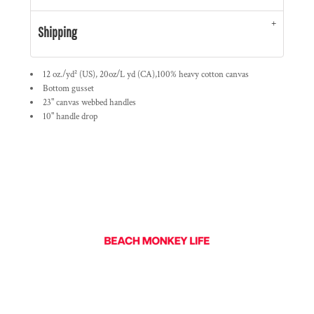
Shipping
12 oz./yd² (US), 20oz/L yd (CA),100% heavy cotton canvas
Bottom gusset
23" canvas webbed handles
10" handle drop