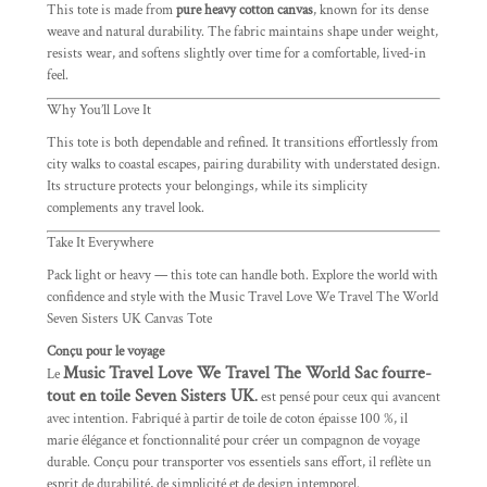
This tote is made from
pure heavy cotton canvas
, known for its dense
weave and natural durability. The fabric maintains shape under weight,
resists wear, and softens slightly over time for a comfortable, lived-in
feel.
Why You’ll Love It
This tote is both dependable and refined. It transitions effortlessly from
city walks to coastal escapes, pairing durability with understated design.
Its structure protects your belongings, while its simplicity
complements any travel look.
Take It Everywhere
Pack light or heavy — this tote can handle both. Explore the world with
confidence and style with the Music Travel Love We Travel The World
Seven Sisters UK Canvas Tote
Conçu pour le voyage
Music Travel Love We Travel The World Sac fourre-
Le
tout en toile Seven Sisters UK
.
est pensé pour ceux qui avancent
avec intention. Fabriqué à partir de toile de coton épaisse 100 %, il
marie élégance et fonctionnalité pour créer un compagnon de voyage
durable. Conçu pour transporter vos essentiels sans effort, il reflète un
esprit de durabilité, de simplicité et de design intemporel.