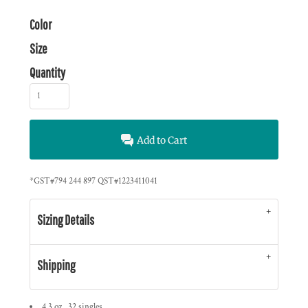
Color
Size
Quantity
Add to Cart
*
GST#794 244 897 QST#1223411041
Sizing Details
Shipping
4.3 oz., 32 singles