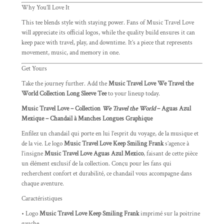
Why You’ll Love It
This tee blends style with staying power. Fans of Music Travel Love
will appreciate its official logos, while the quality build ensures it can
keep pace with travel, play, and downtime. It’s a piece that represents
movement, music, and memory in one.
Get Yours
Take the journey further. Add the
Music Travel Love We Travel the
World Collection Long Sleeve Tee
to your lineup today.
Music Travel Love – Collection
We Travel the World
– Aguas Azul
Mexique – Chandail à Manches Longues Graphique
Enfilez un chandail qui porte en lui l’esprit du voyage, de la musique et
de la vie. Le logo
Music Travel Love Keep Smiling Frank
s’agence à
l’insigne
Music Travel Love Aguas Azul Mexico
, faisant de cette pièce
un élément exclusif de la collection. Conçu pour les fans qui
recherchent confort et durabilité, ce chandail vous accompagne dans
chaque aventure.
Caractéristiques
• Logo
Music Travel Love Keep Smiling Frank
imprimé sur la poitrine
gauche