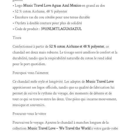
• Logo
Music Travel Love Aguas Azul Mexico
en grand au dos
• 52 % coton Airlume, 48 % polyester
• Encolure ras du cou côtelée pour une tenue durable
• Ourlets à double couture pour plus de solidité
• Code de produit :
3911NLMTLAGUASAZUL
Tissu
Confectionné à partir de
52 % coton Airlume et 48 % polyester
, ce
chandail est doux mais robuste. Le tissage serré améliore le confort et la
durabilité, tandis que la respirabilité naturelle du coton le rend idéal
pour le port quotidien.
Pourquoi vous l’aimerez
Ce chandail mêle style et longévité. Les adeptes de
Music Travel Love
apprécieront ses logos officiels, tandis que sa qualité de fabrication lui
permet de suivre le rythme du voyage, des moments de détente et de
tout ce qui se trouve entre les deux. Une pièce qui incarne mouvement,
musique et souvenirs.
Procurez-vous le vôtre
Poursuivez le voyage. Ajoutez le chandail à manches longues de la
collection
Music Travel Love – We Travel the World
à votre garde-robe