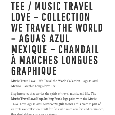
TEE / MUSIC TRAVEL
LOVE – COLLECTION
WE TRAVEL THE WORLD
– AGUAS AZUL
MEXIQUE – CHANDAIL
À MANCHES LONGUES
GRAPHIQUE
Music Travel Love – We Travel the World Collection - Aguas Azul
Mexico - Graphic Long Sleeve Tee
Step into a tee that carries the spirit of travel, music, and life. The
Music Travel Love Keep Smiling Frank logo
pairs with the Music
Travel Love Aguas Azul Mexico
insignia
to mark this piece as part of
an exclusive collection. Built for fans who want comfort and endurance,
this shirt delivers on every journey.