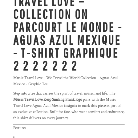
TRAVEL LOVE –
COLLECTION ON
PARCOURT LE MONDE -
AGUAS AZUL MEXIQUE
- T-SHIRT GRAPHIQUE
2 2 2 2 2 2 2
Music Travel Love – We Travel the World Collection - Aguas Azul
Mexico - Graphic Tee
Step into a tee that carries the spirit of travel, music, and life. The
Music Travel Love Keep Smiling Frank logo
pairs with the Music
Travel Love Aguas Azul Mexico
insignia
to mark this piece as part of
an exclusive collection. Built for fans who want comfort and endurance,
this shirt delivers on every journey.
Features