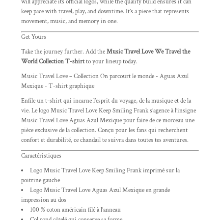
will appreciate its official logos, while the quality build ensures it can
keep pace with travel, play, and downtime. It’s a piece that represents
movement, music, and memory in one.
Get Yours
Take the journey further. Add the
Music Travel Love We Travel the
World Collection T-shirt
to your lineup today.
Music Travel Love – Collection On parcourt le monde - Aguas Azul
Mexique - T-shirt graphique
Enfile un t-shirt qui incarne l’esprit du voyage, de la musique et de la
vie. Le logo Music Travel Love Keep Smiling Frank s’agence à l’insigne
Music Travel Love Aguas Azul Mexique pour faire de ce morceau une
pièce exclusive de la collection. Conçu pour les fans qui recherchent
confort et durabilité, ce chandail te suivra dans toutes tes aventures.
Caractéristiques
Logo Music Travel Love Keep Smiling Frank imprimé sur la
poitrine gauche
Logo Music Travel Love Aguas Azul Mexique en grande
impression au dos
100 % coton américain filé à l’anneau
Col rond côtelé qui conserve sa forme