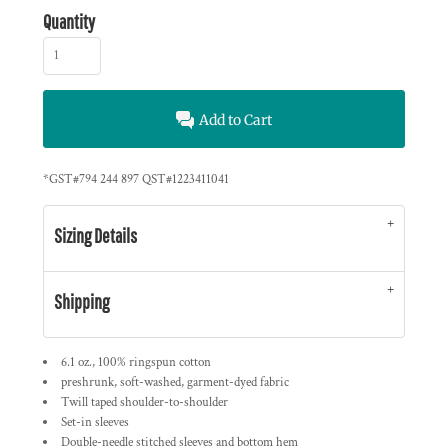
Quantity
Add to Cart
*
GST#794 244 897 QST#1223411041
Sizing Details
Shipping
6.1 oz., 100% ringspun cotton
preshrunk, soft-washed, garment-dyed fabric
Twill taped shoulder-to-shoulder
Set-in sleeves
Double-needle stitched sleeves and bottom hem