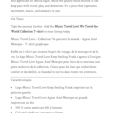
will appreciate its official logos, while the quality build ensures it can
keep pace with travel, play, and downtime. It’s a piece that represents
movement, music, and memory in one.
Get Yours
Take the journey further. Add the
Music Travel Love We Travel the
World Collection T-shirt
to your lineup today.
Music Travel Love – Collection On parcourt le monde - Aguas Azul
Mexique - T-shirt graphique
Enfile un t-shirt qui incarne l’esprit du voyage, de la musique et de la
vie. Le logo Music Travel Love Keep Smiling Frank s’agence à l’insigne
Music Travel Love Aguas Azul Mexique pour faire de ce morceau une
pièce exclusive de la collection. Conçu pour les fans qui recherchent
confort et durabilité, ce chandail te suivra dans toutes tes aventures.
Caractéristiques
Logo Music Travel Love Keep Smiling Frank imprimé sur la
poitrine gauche
Logo Music Travel Love Aguas Azul Mexique en grande
impression au dos
100 % coton américain filé à l’anneau
Col rond côtelé qui conserve sa forme