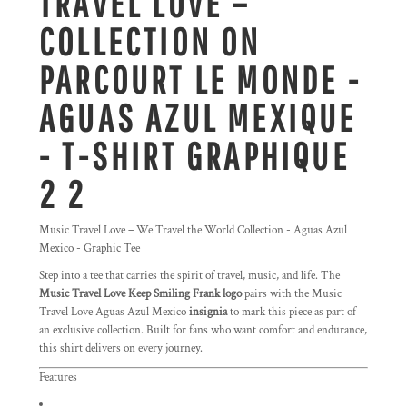
TRAVEL LOVE –
COLLECTION ON
PARCOURT LE MONDE -
AGUAS AZUL MEXIQUE
- T-SHIRT GRAPHIQUE
2 2
Music Travel Love – We Travel the World Collection - Aguas Azul
Mexico - Graphic Tee
Step into a tee that carries the spirit of travel, music, and life. The
Music Travel Love Keep Smiling Frank logo
pairs with the Music
Travel Love Aguas Azul Mexico
insignia
to mark this piece as part of
an exclusive collection. Built for fans who want comfort and endurance,
this shirt delivers on every journey.
Features