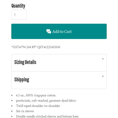
Quantity
Add to Cart
*
GST#794 244 897 QST#1223411041
Sizing Details
Shipping
6.1 oz., 100% ringspun cotton
preshrunk, soft-washed, garment-dyed fabric
Twill taped shoulder-to-shoulder
Set-in sleeves
Double-needle stitched sleeves and bottom hem