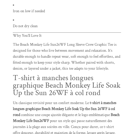
Iron on low if needed
Do not dry clean
Why You’ll Love It
The Beach Monkey Life Sun26WF Long Sleeve Crew Graphic Tee is
designed for those who live between movement and relaxation. It’s
durable enough to handle repeat wear, soft enough to feel effortless, and
fitted enough to keep your style sharp. Whether paired with shorts,
denim, or layered under a jacket, this tee adapts to your lifestyle.
T-shirt à manches longues
graphique Beach Monkey Life Soak
Up the Sun 26WF à col rond
Un classique revisité pour un confort moderne. Le
t-shirt à manches
longues graphique Beach Monkey Life Soak Up the Sun 26WF à col
rond
combine une coupe ajustée élégante et le logo emblématique
Beach
Monkey Life Sun26WF
pour un style qui passe naturellement des
journées à la plage aux soirées en ville. Conçu pour durer, ce t-shirt
offre douceur, durabilité et maintien de la forme, lavage après lavage.