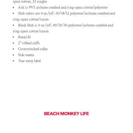
spun cotton, 32 singles
Ash is 99/1 airlume combed and ring-spun cotton/polyester
Slub colors are 4 oz./yd², 50/38/12 polyester/airlume combed and
ring-spun cotton/rayon
Black Slub is 4 oz./yd², 40/30/30 polyester/airlume combed and
ring-spun cotton/rayon
Retail fit
2" ribbed cuffs
Coverstitched collar
Side seams
Tear away label