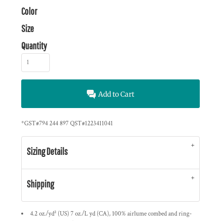
Color
Size
Quantity
Add to Cart
*
GST#794 244 897 QST#1223411041
Sizing Details
Shipping
4.2 oz./yd² (US) 7 oz./L yd (CA), 100% airlume
combed and ring-