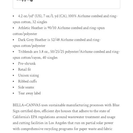
4.2 oz./yd² (US), 7 oz./L yd (CA), 100%
Airlume
combed and ring-
spun cotton, 32 singles
Athletic Heather is 90/10 Airlume combed and ring-spun
cotton/polyester
Dark Grey Heather is 52/48
Airlume
combed and ring-
spun cotton/polyester
Triblends are 3.8 oz., 50/25/25 polyester/
Airlume
combed and ring-
spun cotton/rayon, 40 singles
Pre-shrunk
Retail fit
Unisex sizing
Ribbed cuffs
Side seams
Tear away label
BELLA+CANVAS uses sustainable manufacturing processes with Blue
Sign certified dyes, efficient dye houses that adhere to the state of
California’s EPA regulations around wastewater treatment and usage
and cutting facilities in Los Angeles that run on partial solar power
with comprehensive recycling programs for paper waste and fabric