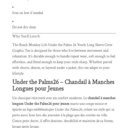
Iron on low if needed
Do not dry clean
Why You’ll Love It
The Beach Monkey Life Under the Palms 26 Youth Long Sleeve Crew
Graphic Tee is designed for those who live between movement and
relaxation. It’s durable enough to handle repeat wear, soft enough to feel
effortless, and fitted enough to keep your style sharp. Whether paired
with shorts, denim, or layered under a jacket, this tee adapts to your
lifestyle
Under the Palms26 – Chandail à Manches
Longues pour Jeunes
Un classique réinventé avec un confort moderne. Le
chandail à manches
longues Under the Palms26 pour jeunes
marie une coupe mince et
épurée au logo emblématique
Under the Palms26
, créant un style qui se
porte aussi bien lors des journées à la plage que des soirées en ville.
Conçu pour durer, il offre douceur, durabilité et maintien de sa forme,
lavage après lavage.