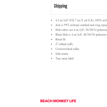
Shipping
4.2 oz./yd² (US) 7 oz./L yd (CA), 100% air
Ash is 99/1 airlume combed and ring-spun
Slub colors are 4 oz./yd², 50/38/12 polye
Black Slub is 4 oz./yd², 40/30/30 polyest
Retail fit
2" ribbed cuffs
Coverstitched collar
Side seams
Tear away label