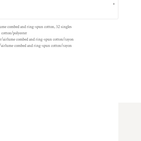
lume
combed and ring-spun cotton, 32 singles
 cotton/polyester
ster/airlume combed and ring-spun cotton/rayon
er/airlume combed and ring-spun cotton/rayon