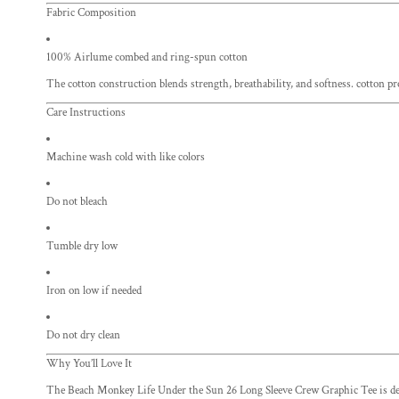
Fabric Composition
100% Airlume combed and ring-spun cotton
The cotton construction blends strength, breathability, and softness. cotton p
Care Instructions
Machine wash cold with like colors
Do not bleach
Tumble dry low
Iron on low if needed
Do not dry clean
Why You’ll Love It
The Beach Monkey Life Under the Sun 26 Long Sleeve Crew Graphic Tee is design