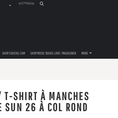
6137910656
SHOP COASTAL CAM
SHOP MUSIC TRAVEL LOVE / MAGASINER
MORE
/ T-SHIRT À MANCHES
 SUN 26 À COL ROND