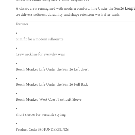
A classic crew reimagined with modern comfort. The Under the Sun26
Long S
tee delivers softness, durability, and shape retention wash after wash.
Features
Slim fit for a modern silhouette
Crew neckline for everyday wear
Beach Monkey Life Under the Sun 26 Left chest
Beach Monkey Life Under the Sun 26 Full Back
Beach Monkey West Coast Text Left Sleeve
Short sleeves for versatile styling
Product Code: 3501UNDERSUN26